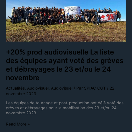
liste
des
équipes
ayant
voté
des
grèves
et
débrayages
le
+20% prod audiovisuelle La liste
23
et/ou
des équipes ayant voté des grèves
le
et débrayages le 23 et/ou le 24
24
novembre
novembre
Actualités
,
Audiovisuel
,
Audiovisuel
/ Par
SPIAC CGT
/
22
novembre 2023
Les équipes de tournage et post-production ont déjà voté des
grèves et débrayages pour la mobilisation des 23 et/ou 24
novembre 2023.
Read More »