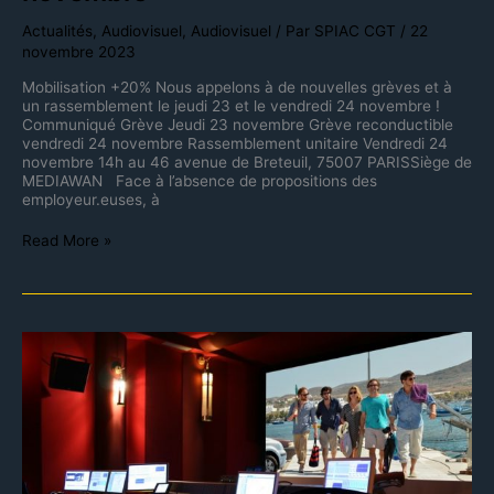
Actualités
,
Audiovisuel
,
Audiovisuel
/ Par
SPIAC CGT
/
22
novembre 2023
Mobilisation +20% Nous appelons à de nouvelles grèves et à
un rassemblement le jeudi 23 et le vendredi 24 novembre !
Communiqué Grève Jeudi 23 novembre Grève reconductible
vendredi 24 novembre Rassemblement unitaire Vendredi 24
novembre 14h au 46 avenue de Breteuil, 75007 PARISSiège de
MEDIAWAN Face à l’absence de propositions des
employeur.euses, à
Read More »
Lettre
ouverte
du
SPIAC-
Cgt
aux
entreprises
dans
le