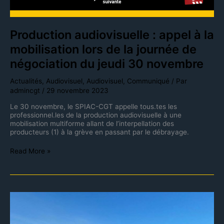
Production audiovisuelle : appel à la
mobilisation lors de la journée de
négociation du jeudi 30 novembre
Actualités
,
Audiovisuel
,
Audiovisuel
,
Communiqué
/ Par
admincgt
/
29 novembre 2023
Le 30 novembre, le SPIAC-CGT appelle tous.tes les
professionnel.les de la production audiovisuelle à une
mobilisation multiforme allant de l’interpellation des
producteurs (1) à la grève en passant par le débrayage.
Read More »
+20%
prod
audiovisuelle
La